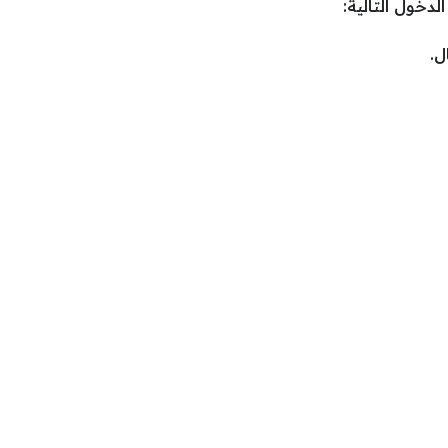
خول التالية:
ل.