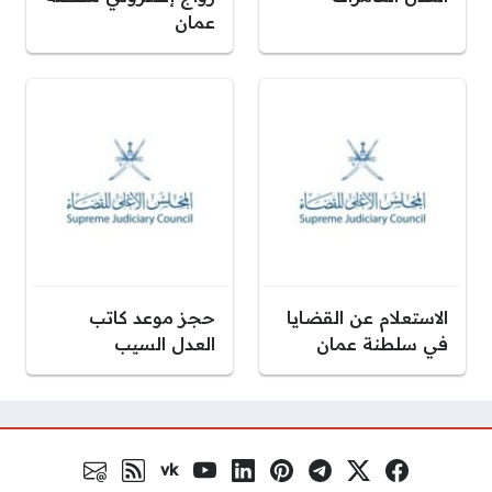
عمان
الاستعلام عن القضايا
حجز موعد كاتب
في سلطنة عمان
العدل السيب
vk
فيسبوك
منصة إكس
تلغرام
بنترست
لينكد إن
يوتيوب
VK.com
رابط RSS
البريد الالكتروني
مواقع التواصل